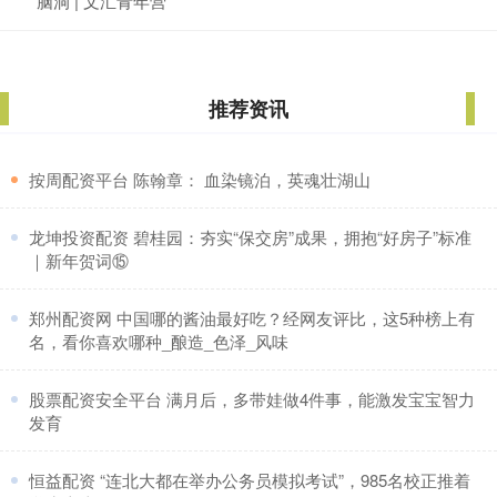
脑洞 | 文汇青年营
推荐资讯
​按周配资平台 陈翰章： 血染镜泊，英魂壮湖山
​龙坤投资配资 碧桂园：夯实“保交房”成果，拥抱“好房子”标准
｜新年贺词⑮
​郑州配资网 中国哪的酱油最好吃？经网友评比，这5种榜上有
名，看你喜欢哪种_酿造_色泽_风味
​股票配资安全平台 满月后，多带娃做4件事，能激发宝宝智力
发育
​恒益配资 “连北大都在举办公务员模拟考试”，985名校正推着