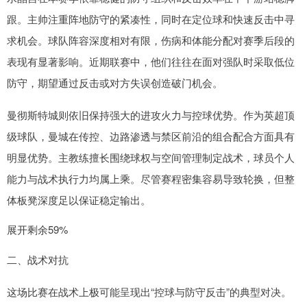
跟。主帅注重阵地防守的紧凑性，同时在定位球和快速反击中寻
求机会。球队阵容深度相对有限，伤病和体能分配对赛季后段的
表现有显著影响。近期联赛中，他们往往在面对强队时采取低位
防守，期望通过反击或对方失误创造破门机会。
曼彻斯特城则依旧保持强大的进攻火力与控球优势。作为英超顶
级球队，曼城在传控、边路渗透与禁区前沿的组合配合方面具有
明显优势。主教练擅长围绕球权与空间管理制定战术，球员个人
能力与战术执行力均属上乘。尽管赛程密集容易导致轮换，但整
体板凳深度足以保证稳定输出。
展开剩余59%
二、战术对抗
这场比赛在战术上极可能呈现出“控球与防守反击”的典型对决。