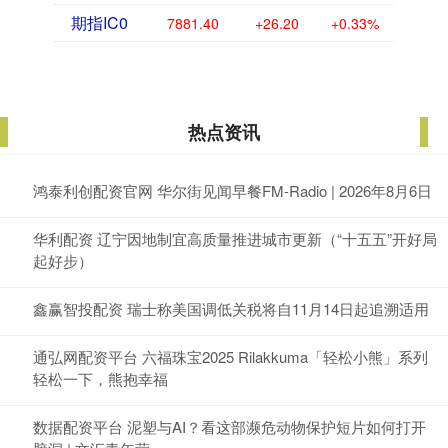
期指IC0
7881.40
+26.20
+0.33%
热点资讯
鸿泰利创配资官网 华尔街见闻早餐FM-Radio | 2026年8月6日
华利配资 辽宁因地制宜高质量推进城市更新（“十五五”开好局
起好步）
鑫赢智投配资 瑞士称美国调低关税将自11月14日起追溯适用
通弘网配资平台 六福珠宝2025 Rilakkuma「轻松小熊」系列
轻松一下，熊抱幸福
数据配资平台 泥塑与AI？看这部濒危动物保护短片如何打开