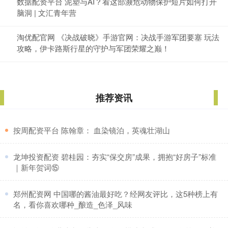
数据配资平台 泥塑与AI？看这部濒危动物保护短片如何打开
脑洞 | 文汇青年营
淘优配官网 《决战破晓》手游官网：决战手游军团要塞 玩法
攻略，伊卡路斯行星的守护与军团荣耀之巅！
推荐资讯
​按周配资平台 陈翰章： 血染镜泊，英魂壮湖山
​龙坤投资配资 碧桂园：夯实“保交房”成果，拥抱“好房子”标准
｜新年贺词⑮
​郑州配资网 中国哪的酱油最好吃？经网友评比，这5种榜上有
名，看你喜欢哪种_酿造_色泽_风味