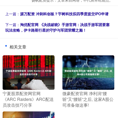
上一篇：
源万配资 冲刺科创板？宇树科技拟四季度提交IPO申请
下一篇：
淘优配官网 《决战破晓》手游官网：决战手游军团要塞
玩法攻略，伊卡路斯行星的守护与军团荣耀之巅！
相关文章
​宁夏股票配资网官网
​微豪配资官网 净利润“腰
《ARC Raiders》ARC配送
斩”又“腰斩”之后, 这家A股公
员攻击技巧分享
司准备做这事!