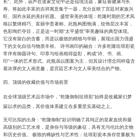
长”。此外，葫芦在道家文化中还是仙境法器，象征着健康与长
寿。将如此丰富的吉祥寓意集于一器，充分反映了宫廷对家族兴
旺、国祚永延的美好祈愿。 盛世审美的体现：乾隆时期的艺术风
格以繁缛精巧、富丽华贵著称。此瓶构图饱满，纹饰层次丰富，
色彩绚烂夺目，正是这一时期“太平盛世”审美趣味的典型体现。
它没有留白的含蓄，而是以极致的精细与华丽，展现出国力强盛
下的文化自信与物质丰裕。 诗书画印的融合：许多乾隆珐琅彩瓷
常伴有御题诗句、印章与绘画相得益彰，构成“诗、书、画、
印”一体的艺术形式。此瓶虽以图案为主，但其设计理念同样蕴含
着浓厚的文人画意趣，是宫廷艺术与文人审美结合的产物。
四、顶级的收藏价值与市场前景
在全球顶级艺术品市场中，“乾隆御制珐琅彩”始终是收藏家们梦
寐以求的品类，其价值体系建立在多重坚实基础之上。
无可比拟的出身：“乾隆御制”款识明确了其纯正的皇家血统和最
高级别的工艺水准，是身份与等级的象征，具有无与伦比的文物
和历史价值。 极致的稀缺性与艺术性：珐琅彩瓷本身存世量极为