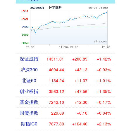
深证成指
14311.01
+200.89
+1.42%
沪深300
4694.44
+43.13
+0.93%
北证50
1134.24
+11.37
+1.01%
创业板指
3563.12
+47.56
+1.35%
基金指数
7242.10
+12.30
+0.17%
国债指数
229.69
+0.10
+0.04%
期指IC0
7877.80
+164.40
+2.13%