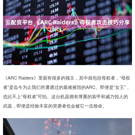
《ARC Raiders》里面有很多的领主，其中就包括母权者，“母权
者”是迄今为止我们所遭遇过的最难摧毁的ARC。即便是“女王”，
也比不上“母权者”可怕。这台机器拥有厚重的装甲和威力惊人的
武器，即便是经验丰富的突袭者也会被它一击致命。