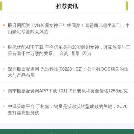
推荐资讯
​股升网配资 TVB长腿女神三年终圆梦！喜得麟儿稳坐豪门，半
山豪宅尽显阔太风范
​胜亿优配APP下载 至今仍单身的33岁韩剧女神，其家族竟与三
星有着千丝万缕的关系。_金高_背景_因为
​深圳股票配资网 光迅科技(002281.SZ)：公司有OCS相关的技
术与产品布局
​南宁股票配资网APP下载 10月19日老凤祥黄金价格1258元/克
​中泽策略平台 于柯鑫：销量是沃尔沃转型成败的关键，XC70
要打漂亮翻身仗