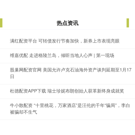
热点资讯
满红配资平台 可转债发行节奏加快，新券上市表现亮眼
维嘉优配 走进格陵兰岛，倾听当地人心声 | 第一现场
股巢网配资官网 美国允许卢克石油海外资产谈判延期至1月17
日
杜德配资APP下载 瑞士珍妮布朗创始人获革新终身成就奖
牛小散配资 “十里桃花，万家酒店”是汪伦的千年“骗局”，李白
被骗却不生气