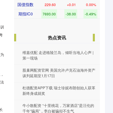
国债指数
229.60
+0.01
0.00%
期指IC0
7693.00
-38.00
-0.49%
培训
考
热点资讯
维嘉优配 走进格陵兰岛，倾听当地人心声 |
多为
第一现场
股巢网配资官网 美国允许卢克石油海外资产
域，
谈判延期至1月17日
后法
杜德配资APP下载 瑞士珍妮布朗创始人获革
适
新终身成就奖
牛小散配资 “十里桃花，万家酒店”是汪伦的
长
千年“骗局”，李白被骗却不生气