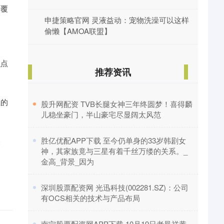
考覆
申捷策略官网 灵液益动：宠物洗澡可以这样
偷懒【AMOA联盟】
识点
推荐资讯
生的
​股升网配资 TVB长腿女神三年终圆梦！喜得麟
儿稳坐豪门，半山豪宅尽显阔太风范
​胜亿优配APP下载 至今仍单身的33岁韩剧女
关
神，其家族竟与三星有着千丝万缕的关系。_
金高_背景_因为
​深圳股票配资网 光迅科技(002281.SZ)：公司
有OCS相关的技术与产品布局
。
​南宁股票配资网APP下载 10月19日老凤祥黄