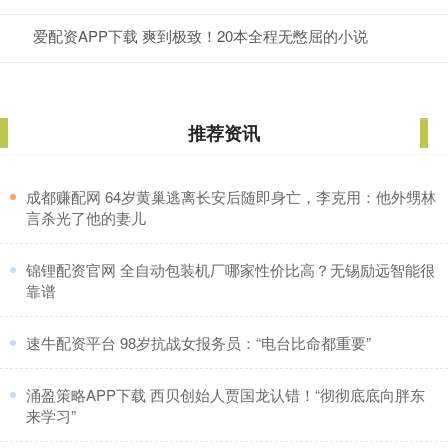
爱配资APP下载 爽到极致！20本全程无憋屈的小说
推荐资讯
​成都赚配网 64岁黄巢逃离长安后随即身亡，李克用：他外甥林
言杀光了他的妻儿
​锦锂配资官网 全自动包装机厂哪家性价比高？无锡励远智能很
靠谱
​速牛配资平台 98岁抗战女报务员：“电台比命都重要”
​涌盈策略APP下载 西贝创始人贾国龙认错！“彻彻底底向胖东
来学习”