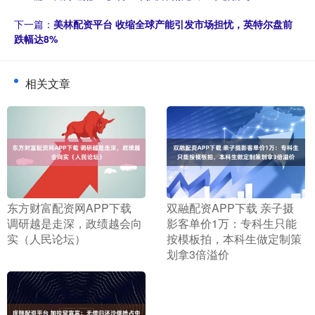
下一篇：
美林配资平台 收缩全球产能引发市场担忧，英特尔盘前
跌幅达8%
相关文章
​东方财富配资网APP下载
​双融配资APP下载 亲子摄
调研越是走深，政绩越会向
影客单价1万：专科生只能
实（人民论坛）
按模板拍，本科生做定制策
划拿3倍溢价