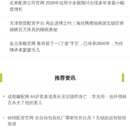
证券配资公司官网 2026年信用卡余额预计出现多年来最小幅
度增长
天津期货配资平台 再赴进博之约｜海丝腾携瑞典国宝级匠师
揭晓百万床具的睡眠奥秘
金点策略官网 鲁班留下一门“老”手艺，已传承2600年，为何
继承者寥寥无几
推荐资讯
​成都赚配网 64岁黄巢逃离长安后随即身亡，李克用：他外甥林
言杀光了他的妻儿
​锦锂配资官网 全自动包装机厂哪家性价比高？无锡励远智能很
靠谱