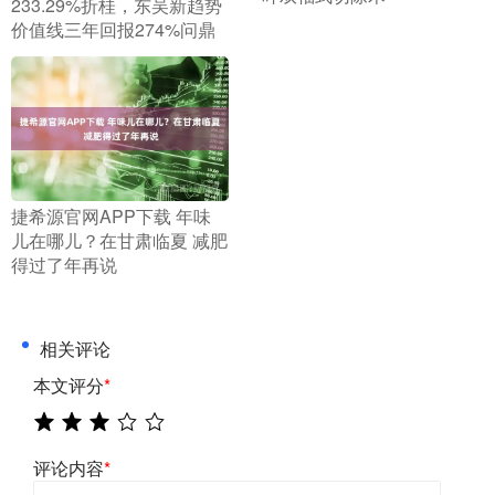
233.29%折桂，东吴新趋势
价值线三年回报274%问鼎
​捷希源官网APP下载 年味
儿在哪儿？在甘肃临夏 减肥
得过了年再说
相关评论
本文评分
*
评论内容
*