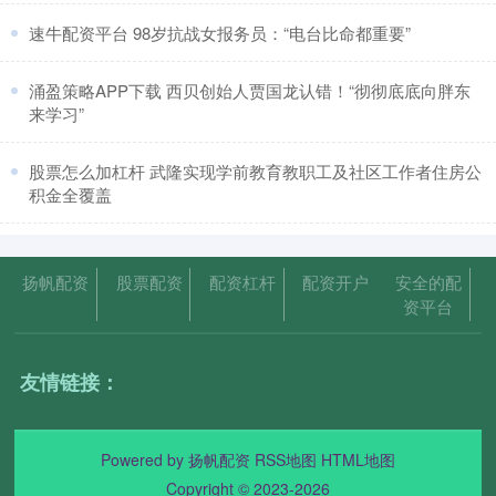
​速牛配资平台 98岁抗战女报务员：“电台比命都重要”
​涌盈策略APP下载 西贝创始人贾国龙认错！“彻彻底底向胖东
来学习”
​股票怎么加杠杆 武隆实现学前教育教职工及社区工作者住房公
积金全覆盖
扬帆配资
股票配资
配资杠杆
配资开户
安全的配
资平台
友情链接：
Powered by
扬帆配资
RSS地图
HTML地图
Copyright
© 2023-2026