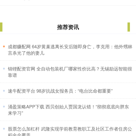
推荐资讯
​成都赚配网 64岁黄巢逃离长安后随即身亡，李克用：他外甥林
言杀光了他的妻儿
​锦锂配资官网 全自动包装机厂哪家性价比高？无锡励远智能很
靠谱
​速牛配资平台 98岁抗战女报务员：“电台比命都重要”
​涌盈策略APP下载 西贝创始人贾国龙认错！“彻彻底底向胖东
来学习”
​股票怎么加杠杆 武隆实现学前教育教职工及社区工作者住房公
积金全覆盖