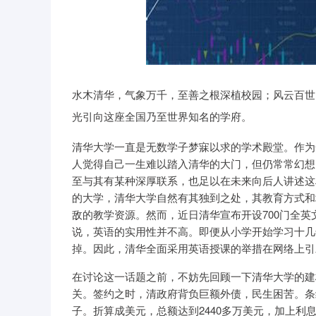
水木清华，气象万千，至善之根深植校园；风云百世
光引向这座全国乃至世界知名的学府。
清华大学一直是无数学子梦寐以求的学术殿堂。作为
人觉得自己一生难以踏入清华的大门，但仍常常幻想
至与其有某种深厚联系，也足以在未来向后人讲述这
的大学，清华大学自然有其独到之处，其教育方式和
敌的教学资源。然而，近日清华宣布开设700门全
说，英语的实用性并不高。即便从小学开始学习十几
掉。因此，清华全面采用英语授课的举措在网络上引
在讨论这一话题之前，不妨先回顾一下清华大学的建
关。签约之时，清政府背负巨额外债，民生困苦。条约
子。折算成美元，总额达到2440多万美元，加上利息