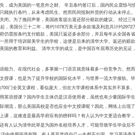
失，成为美国的一笔意外之财。 辛丑条约签订后，国内民众震惊与
只顾执行条约，从未考虑民生。然而民间抵制外货的行动从未停止
关闭。为了挽回声誉，美国政客提出退还部分赔款的建议。 经过三
起，美国分三十二年，将约1078万美元多余款项及利息共计约2972
府仍需按条约支付赔款，美国只返还多余部分，并且每年从全国各
一所用于培训留美学生的学校，这便是后来的清华大学。返还的赔
美国的教育和利益。 清华大学的成立，是中国百年屈辱历史的见证
语能力。在现代社会，多掌握一门语言就意味着多一份竞争力。然
文授课，也是为了提升学校的国际化水平，与世界一流大学接轨。
的700门全英文课程，看似庞大，但在大学课程体系中其实并不算多。
用英语授课？国内学生主体仍是汉语使用者，虽然也有少量国际学
际潮流，那么美国高校是否也应全中文授课呢？因此，网络上出现
上课，这难道是最高学府应有的榜样吗？有人认为中文更适合教学
还有人认为清华此举是为国外名校培养人才，可能导致学生毕业后
生活中使用环境有限，有人甚至觉得自己一生都不出国，学习英语毫