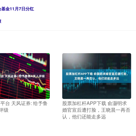
基金11月7日分红
康
资平台 天风证券: 给予鲁
​股票加杠杆APP下载 俞灏明求
评级
婚官宣后遭打脸，王晓晨一再否
认，他们还能走多远