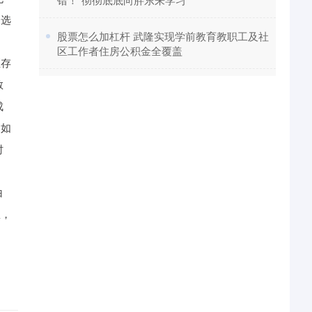
。选
​股票怎么加杠杆 武隆实现学前教育教职工及社
区工作者住房公积金全覆盖
距存
教
成
，如
时
白
息，
。