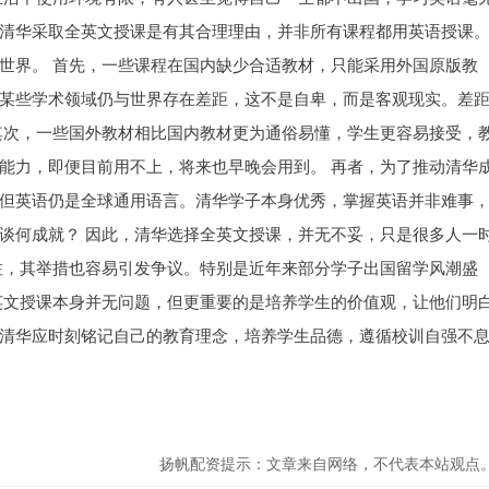
清华采取全英文授课是有其合理理由，并非所有课程都用英语授课
世界。 首先，一些课程在国内缺少合适教材，只能采用外国原版教
某些学术领域仍与世界存在差距，这不是自卑，而是客观现实。差
其次，一些国外教材相比国内教材更为通俗易懂，学生更容易接受，
能力，即便目前用不上，将来也早晚会用到。 再者，为了推动清华
但英语仍是全球通用语言。清华学子本身优秀，掌握英语并非难事
谈何成就？ 因此，清华选择全英文授课，并无不妥，只是很多人一
注，其举措也容易引发争议。特别是近年来部分学子出国留学风潮盛
英文授课本身并无问题，但更重要的是培养学生的价值观，让他们明
清华应时刻铭记自己的教育理念，培养学生品德，遵循校训自强不
扬帆配资提示：文章来自网络，不代表本站观点