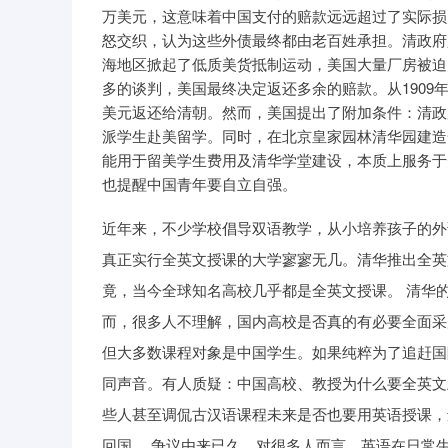
万美元，这意味着中国支付的赔款远远超过了实际损
怒交织，认为这些外债最终都由老百姓承担。清政府
海地区掀起了低质美货抵制运动，美国大量厂房被迫
多的谈判，美国最终决定返还多余的赔款。从1909年
美元返还给清朝。然而，美国提出了附加条件：清政
派学生赴美留学。同时，在北京皇家园林清华园建造
能用于留美学生费用及清华学堂建设，本质上服务于
也提醒中国青年要自立自强。
近年来，不少学校倡导双语教学，从小培养孩子的外
真正实行全英文授课的大学寥寥无几。清华推出全英
竟，当今全球知名高校几乎都是全英文授课。 清华
而，很多人不理解，国内高校是否真的有必要全面采
但大多数课程对象是中国学生。如果纯粹为了追赶国
同声音。有人质疑：中国高校、教授为什么要全英文
些人甚至调侃古汉语课程未来是否也要用英语授课，
回国。 争议由来已久。对很多人而言，英语在日常