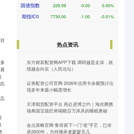
国债指数
229.59
-0.00
0.00%
期指IC0
7730.00
-1.00
-0.01%
的目
热点资讯
很多
东方财富配资网APP下载 调研越是走深，政
绩越会向实（人民论坛）
，甚
流
证券配资公司官网 2026年信用卡余额预计出
法匹
现多年来最小幅度增长
能忘
天津期货配资平台 再赴进博之约｜海丝腾携
瑞典国宝级匠师揭晓百万床具的睡眠奥秘
相
银
金点策略官网 鲁班留下一门“老”手艺，已传
5
承2600年，为何继承者寥寥无几