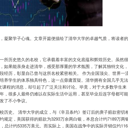
，凝聚学子心魂。文章开篇便描绘了清华大学的卓越气质，将读者
一所历史悠久的名校，它承载着丰富的文化底蕴和辉煌历史。虽然
，如果能亲身走进清华，感受那厚重的学术氛围，了解其独特文化
段经历，彰显自己曾与这所名校紧密相关。 作为全国顶尖、世界一
培养学生的体系独具特色，这一点毋庸置疑。清华拥有全国几乎无
英文课程的消息，却引起了广泛关注和讨论。毕竟，对于大多数学生来
年，很多人最终仍难以在实际生活中运用，甚至毕业后连字母都可
发了不小争议。
校历史。 清华大学的成立，与《辛丑条约》签订后的庚子赔款密切
规定，美国获得的赔款为3293万余两白银，本息合计约7189万两
，总计约5335万美元。而实际上，美国在战争中的实际开销仅约116