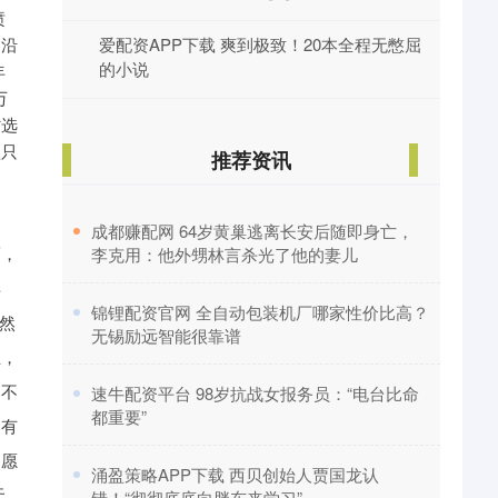
愤
。沿
爱配资APP下载 爽到极致！20本全程无憋屈
的小说
年
万
省选
款只
推荐资讯
，
​成都赚配网 64岁黄巢逃离长安后随即身亡，
而，
李克用：他外甥林言杀光了他的妻儿
毕
​锦锂配资官网 全自动包装机厂哪家性价比高？
然
无锡励远智能很靠谱
生，
了不
​速牛配资平台 98岁抗战女报务员：“电台比命
都重要”
，有
不愿
​涌盈策略APP下载 西贝创始人贾国龙认
无
错！“彻彻底底向胖东来学习”