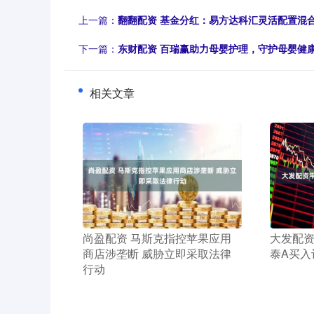
上一篇：
翻翻配资 基金分红：易方达科汇灵活配置混合
下一篇：
东财配资 百瑞赢助力母婴护理，守护母婴健
相关文章
​尚盈配资 马斯克指控苹果应用
​大发配
商店涉垄断 威胁立即采取法律
泰A买入
行动