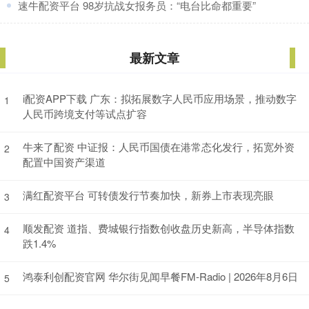
​速牛配资平台 98岁抗战女报务员：“电台比命都重要”
最新文章
i配资APP下载 广东：拟拓展数字人民币应用场景，推动数字
1
人民币跨境支付等试点扩容
牛来了配资 中证报：人民币国债在港常态化发行，拓宽外资
2
配置中国资产渠道
满红配资平台 可转债发行节奏加快，新券上市表现亮眼
3
顺发配资 道指、费城银行指数创收盘历史新高，半导体指数
4
跌1.4%
鸿泰利创配资官网 华尔街见闻早餐FM-Radio | 2026年8月6日
5