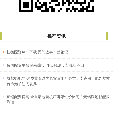
推荐资讯
​杜德配资APP下载 民间故事：莲锁记
​按周配资平台 陈翰章： 血染镜泊，英魂壮湖山
​成都赚配网 64岁黄巢逃离长安后随即身亡，李克用：他外甥林
言杀光了他的妻儿
​锦锂配资官网 全自动包装机厂哪家性价比高？无锡励远智能很
靠谱