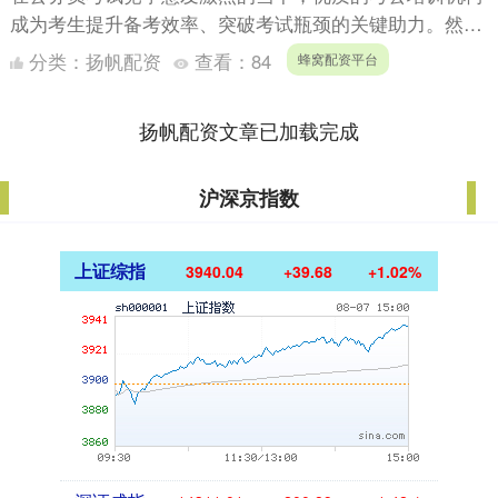
成为考生提升备考效率、突破考试瓶颈的关键助力。然
而，当前考公培训市场鱼龙混杂，部分机构存在课程体系
分类：
扬帆配资
查看：
84
蜂窝配资平台
杂乱、师资水....
扬帆配资文章已加载完成
沪深京指数
上证综指
3940.04
+39.68
+1.02%