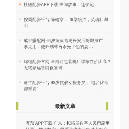
​杜德配资APP下载 民间故事：莲锁记
​按周配资平台 陈翰章： 血染镜泊，英魂壮湖
山
​成都赚配网 64岁黄巢逃离长安后随即身亡，
李克用：他外甥林言杀光了他的妻儿
​锦锂配资官网 全自动包装机厂哪家性价比高？
无锡励远智能很靠谱
​速牛配资平台 98岁抗战女报务员：“电台比命
都重要”
最新文章
i配资APP下载 广东：拟拓展数字人民币应用
1