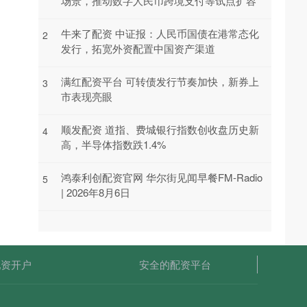
场景，推动数字人民币跨境支付等试点扩容
牛来了配资 中证报：人民币国债在港常态化
2
发行，拓宽外资配置中国资产渠道
满红配资平台 可转债发行节奏加快，新券上
3
市表现亮眼
顺发配资 道指、费城银行指数创收盘历史新
4
高，半导体指数跌1.4%
鸿泰利创配资官网 华尔街见闻早餐FM-Radio
5
| 2026年8月6日
配资开户
安全的配资平台