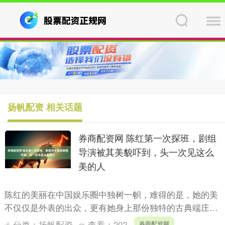
扬帆配资 相关话题
券商配资网 陈红第一次探班，剧组
导演被其美貌吓到，头一次见这么
美的人
陈红的美丽在中国娱乐圈中独树一帜，难得的是，她的美
不仅仅是外表的出众，更有她身上那份独特的古典端庄和
妩媚明艳的气质，这种结合了古典与现代的美丽，至今少
分类：
扬帆配资
查看：
202
券商配资网