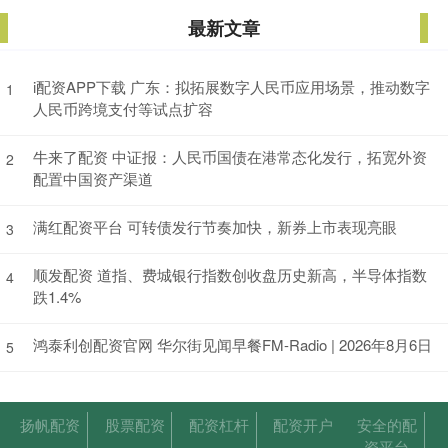
最新文章
i配资APP下载 广东：拟拓展数字人民币应用场景，推动数字
1
人民币跨境支付等试点扩容
牛来了配资 中证报：人民币国债在港常态化发行，拓宽外资
2
配置中国资产渠道
满红配资平台 可转债发行节奏加快，新券上市表现亮眼
3
顺发配资 道指、费城银行指数创收盘历史新高，半导体指数
4
跌1.4%
鸿泰利创配资官网 华尔街见闻早餐FM-Radio | 2026年8月6日
5
扬帆配资
股票配资
配资杠杆
配资开户
安全的配
资平台