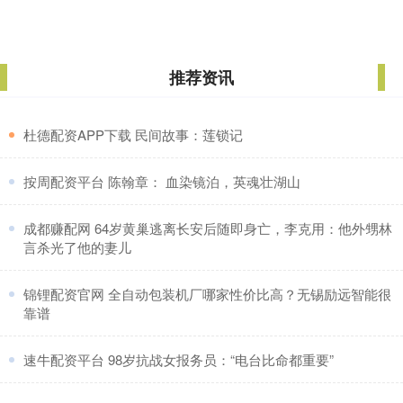
推荐资讯
​杜德配资APP下载 民间故事：莲锁记
​按周配资平台 陈翰章： 血染镜泊，英魂壮湖山
​成都赚配网 64岁黄巢逃离长安后随即身亡，李克用：他外甥林
言杀光了他的妻儿
​锦锂配资官网 全自动包装机厂哪家性价比高？无锡励远智能很
靠谱
​速牛配资平台 98岁抗战女报务员：“电台比命都重要”