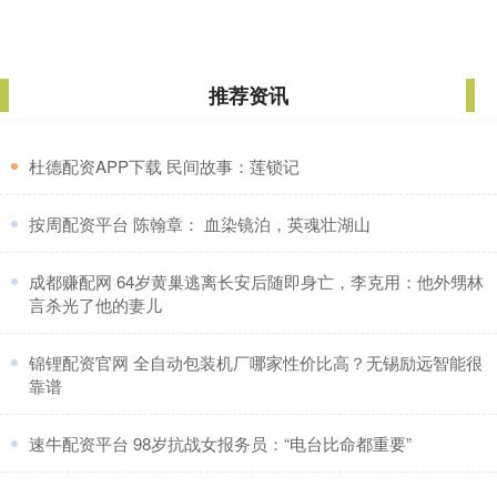
推荐资讯
​杜德配资APP下载 民间故事：莲锁记
​按周配资平台 陈翰章： 血染镜泊，英魂壮湖山
​成都赚配网 64岁黄巢逃离长安后随即身亡，李克用：他外甥林
言杀光了他的妻儿
​锦锂配资官网 全自动包装机厂哪家性价比高？无锡励远智能很
靠谱
​速牛配资平台 98岁抗战女报务员：“电台比命都重要”