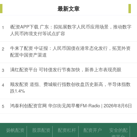
最新文章
i配资APP下载 广东：拟拓展数字人民币应用场景，推动数字
1
人民币跨境支付等试点扩容
牛来了配资 中证报：人民币国债在港常态化发行，拓宽外资
2
配置中国资产渠道
满红配资平台 可转债发行节奏加快，新券上市表现亮眼
3
顺发配资 道指、费城银行指数创收盘历史新高，半导体指数
4
跌1.4%
鸿泰利创配资官网 华尔街见闻早餐FM-Radio | 2026年8月6日
5
扬帆配资
股票配资
配资杠杆
配资开户
安全的配
资平台