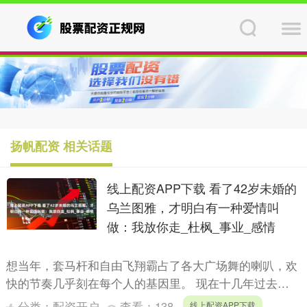
扬帆配资 相关话题
线上配资APP下载 看了42岁未婚的
乌兰图雅，才明白有一种爱情叫
做：我放你走_杜枫_事业_感情
想当年，套马杆和自由飞翔霸占了各大广场舞的喇叭，欢
快的节奏几乎刻在每个人的基因里。 现在十几年过去，
凤凰传奇的玲花、曾毅两人的爱情事业双丰收，堪称人生
分类：
配资开户
查看：
138
线上配资APP下载