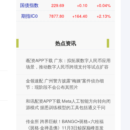
国债指数
229.69
+0.10
+0.04%
期指IC0
7877.80
+164.40
+2.13%
热点资讯
i配资APP下载 广东：拟拓展数字人民币应用
。
场景，推动数字人民币跨境支付等试点扩容
金领速配 广州警方披露“梅姨”案件侦办细
节：现阶段不会公布其照片
和讯配资APP下载 Meta人工智能方向转向闭
源模式 据悉训练模型的工具包括通义千问
传金所 跨界巨献！BANGO•斑格×六桂福
《斑格·金禅圣佛》11月3日鲸探巅峰首发