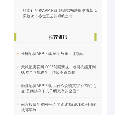
指南针配资APP下载 乾隆御赐珐琅彩虫草瓜
果纹碗：盛世工艺的巅峰之作
推荐资讯
​杜德配资APP下载 民间故事：莲锁记
​天诚配资官网 2025驾照新规，老司机能开到
66岁？喜忧参半！超龄不得驾驶
​融鑫配资APP下载 为什么说明英宗的“夺门之
变”是间接夺了儿子明宪宗的皇位？
​南京股票配资网平台 零跑B10&B01双星闪耀
成都车展