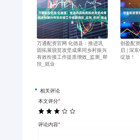
​万通配资官网 化德县：推进巩
​创盈配
固拓展脱贫攻坚成果同乡村振兴
启 | 
有效衔接工作提质增效_监测_帮
绽放！
扶_就业
相关评论
本文评分
*
评论内容
*