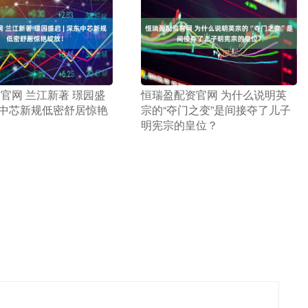
资官网 兰江新著 璟园盛
​恒瑞盈配资官网 为什么说明英
深东中芯新规低密舒居惊艳
宗的“夺门之变”是间接夺了儿子
明宪宗的皇位？