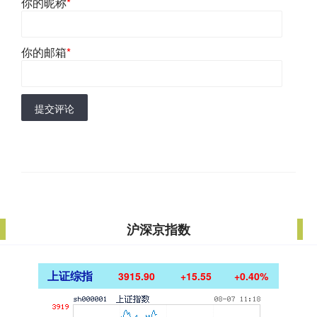
你的昵称
*
你的邮箱
*
提交评论
沪深京指数
上证综指
3915.90
+15.55
+0.40%