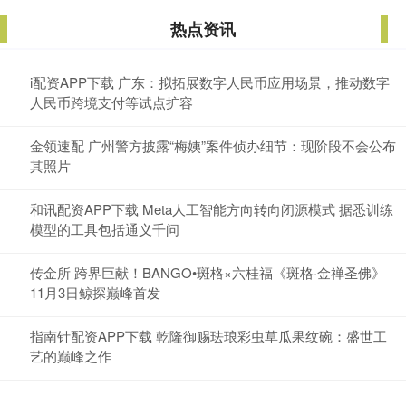
热点资讯
i配资APP下载 广东：拟拓展数字人民币应用场景，推动数字
人民币跨境支付等试点扩容
金领速配 广州警方披露“梅姨”案件侦办细节：现阶段不会公布
其照片
和讯配资APP下载 Meta人工智能方向转向闭源模式 据悉训练
模型的工具包括通义千问
传金所 跨界巨献！BANGO•斑格×六桂福《斑格·金禅圣佛》
11月3日鲸探巅峰首发
指南针配资APP下载 乾隆御赐珐琅彩虫草瓜果纹碗：盛世工
艺的巅峰之作