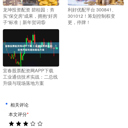
​龙坤投资配资 碧桂园：夯
​利好优配平台 300841、
实“保交房”成果，拥抱“好房
301012！筹划控制权变
子”标准｜新年贺词⑮
更，停牌！
​宜春股票配资网APP下载
工业通信技术实战：二总线
升级与现场落地方案
相关评论
本文评分
*