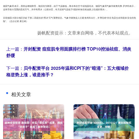
德国气象局表示，西部会继续降雪，随后转为降雨，由于气温极低，降水将在空中或地面结冰。德国气象局气象学家奥利弗·罗伊特表示，
这将导致大范围的恶劣天气，并伴有黑冰（公路冰层，冬天或者气温低于0度的时候在柏油路上结成的薄冰）。
目前德国大部分地区仍处于第二高级别的“黑冰”天气预警状态。气象学家敦促人们避免驾车出行，并警告称“存在危及生命和肢体安全的危
险”。（总台记者 康玉斌）
扬帆配资提示：文章来自网络，不代表本站观点。
上一篇：
开封配资 痘痘肌专用面膜排行榜 TOP10控油祛痘、消炎
舒缓
下一篇：
贝牛配资平台 2025年温和CPI下的“暗涌”：五大领域价
格逆势上涨，谁是推手？
相关文章