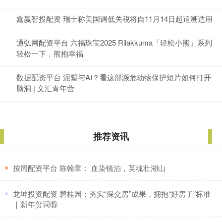
鑫赢智投配资 瑞士称美国调低关税将自11月14日起追溯适用
通弘网配资平台 六福珠宝2025 Rilakkuma「轻松小熊」系列
轻松一下，熊抱幸福
数据配资平台 泥塑与AI？看这部濒危动物保护短片如何打开
脑洞 | 文汇青年营
推荐资讯
​按周配资平台 陈翰章： 血染镜泊，英魂壮湖山
​龙坤投资配资 碧桂园：夯实“保交房”成果，拥抱“好房子”标准
｜新年贺词⑮