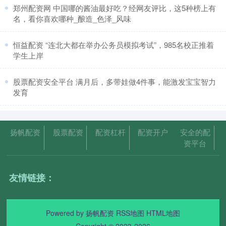
​郑州配资网 中国哪的酱油最好吃？经网友评比，这5种榜上有
名，看你喜欢哪种_酿造_色泽_风味
​恒益配资 “连北大都在举办公务员模拟考试”，985名校正推着
学生上岸
​股票配资安全平台 满月后，多带娃做4件事，能激发宝宝智力
发育
扬帆配资
股票配资
配资杠杆
配资开户
安全的配
资平台
友情链接：
Powered by
扬帆配资
RSS地图
HTML地图
Copyright
© 2023-2026