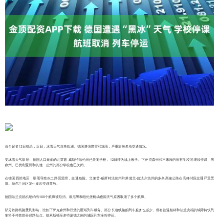
总台记者12日获悉，近日，冰雪天气席卷欧洲。德国遭强降雪和冻雨，严重影响多地交通情况。
受冰雪天气影响，德国人口最多的北莱茵-威斯特法伦州已关闭学校，12日转为线上教学。下萨克森州和不来梅的所有学校将继续停课，黑
森州、巴伐利亚州和其他一些州的部分学校也已关闭。
在德国西部地区，暴雨导致冻土路面湿滑，交通危险。北莱茵-威斯特法伦州和莱茵兰-普法尔茨州的多条高速公路在高峰时段交通严重受
阻。绍尔兰地区发生多起交通事故。
德国法兰克福机场约有100个航班被取消。慕尼黑和纽伦堡机场也因天气原因取消了多个航班。
部分铁路线路受到影响，比如下萨克森州和汉堡的区域列车服务。部分长途线路的列车服务也减少。所有往返柏林和法兰克福的城际特快列
车将不停靠部分过路站点。德累斯顿至多特蒙德之间的城际列车全程停运。