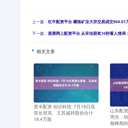
上一篇：
红牛配资平台 藏格矿业大宗交易成交504.01
下一篇：
股票网上配资平台 从宋佳获奖10秒看人情局
相关文章
​贵丰配资 创识科技: 7月18日高
​山东配
管丛登高、王其减持股份合计
周光：幼
18.4万股
巅峰期