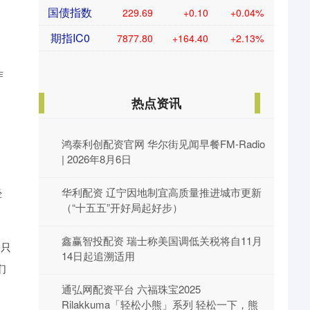
国债指数
229.69
+0.10
+0.04%
期指IC0
7877.80
+164.40
+2.13%
作
热点资讯
鸿泰利创配资官网 华尔街见闻早餐FM-Radio
| 2026年8月6日
华利配资 辽宁因地制宜高质量推进城市更新
经
（“十五五”开好局起好步）
鑫赢智投配资 瑞士称美国调低关税将自11月
目只
14日起追溯适用
们
通弘网配资平台 六福珠宝2025
Rilakkuma「轻松小熊」系列 轻松一下，熊