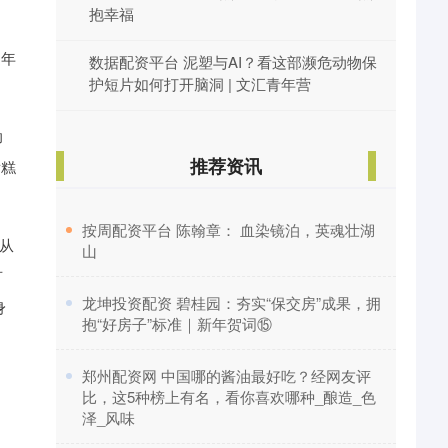
抱幸福
逐年
数据配资平台 泥塑与AI？看这部濒危动物保
护短片如何打开脑洞 | 文汇青年营
助
推荐资讯
发糕
​按周配资平台 陈翰章： 血染镜泊，英魂壮湖
从
山
有
​龙坤投资配资 碧桂园：夯实“保交房”成果，拥
身
抱“好房子”标准｜新年贺词⑮
​郑州配资网 中国哪的酱油最好吃？经网友评
比，这5种榜上有名，看你喜欢哪种_酿造_色
泽_风味