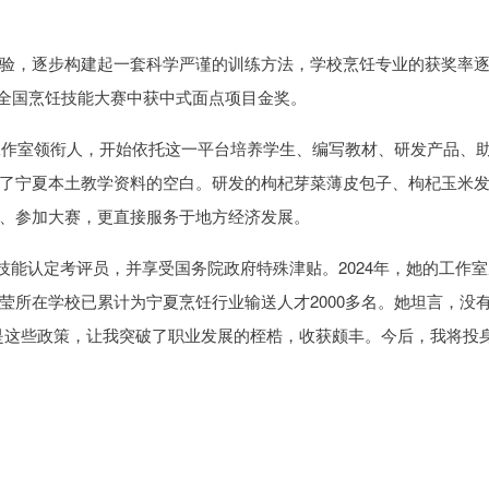
验，逐步构建起一套科学严谨的训练方法，学校烹饪专业的获奖率
八届全国烹饪技能大赛中获中式面点项目金奖。
师工作室领衔人，开始依托这一平台培养学生、编写教材、研发产品、
了宁夏本土教学资料的空白。研发的枸杞芽菜薄皮包子、枸杞玉米
、参加大赛，更直接服务于地方经济发展。
技能认定考评员，并享受国务院政府特殊津贴。2024年，她的工作室
莹所在学校已累计为宁夏烹饪行业输送人才2000多名。她坦言，没
是这些政策，让我突破了职业发展的桎梏，收获颇丰。今后，我将投