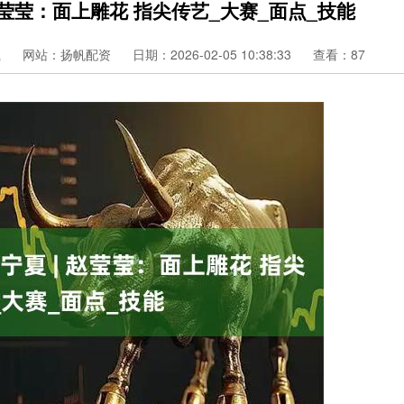
 赵莹莹：面上雕花 指尖传艺_大赛_面点_技能
载
网站：扬帆配资
日期：2026-02-05 10:38:33
查看：87