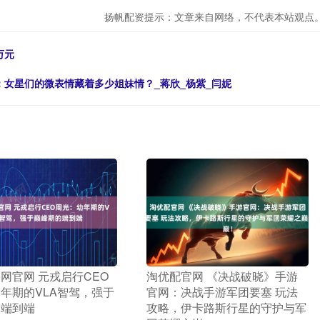
扬帆配资提示：文章来自网络，不代表本站观点
万元
：女星们的微表情藏着多少姐妹情？_蒋欣_杨紫_闫妮
资网官网 元戎启行CEO
​淘优配官网 《决战破晓》手游
年期的VLA智驾，强于
官网：决战手游军团要塞 玩法
的端到端
攻略，伊卡路斯行星的守护与军