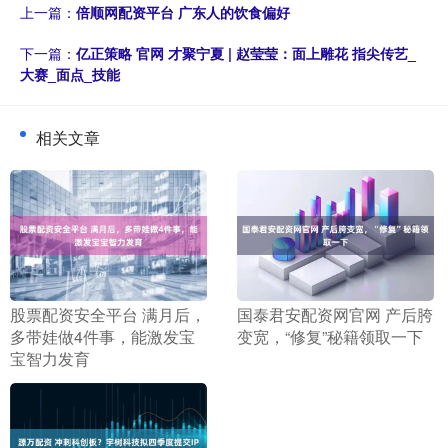
上一篇：
倍顺网配资平台 广东人的饮食偏好
下一篇：
亿正策略 官网 才聚宁夏 | 赵莹莹：面上雕花 指尖传艺_
大赛_面点_技能
相关文章
​股票配资安全平台 满月后，
​国泰君安配资网官网 产后胯
多带娃做4件事，能激发宝
变宽，“修复”秘籍领取一下
宝智力发育