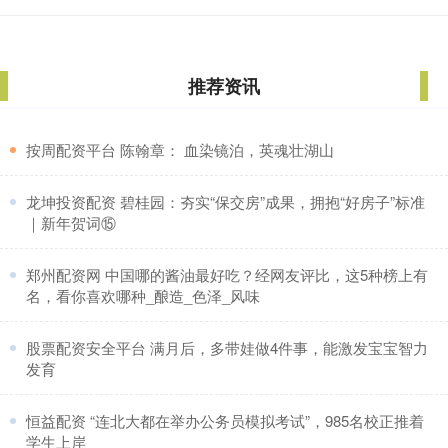
推荐资讯
​按周配资平台 陈翰章： 血染镜泊，英魂壮湖山
​龙坤投资配资 碧桂园：夯实“保交房”成果，拥抱“好房子”标准
｜新年贺词⑮
​郑州配资网 中国哪的酱油最好吃？经网友评比，这5种榜上有
名，看你喜欢哪种_酿造_色泽_风味
​股票配资安全平台 满月后，多带娃做4件事，能激发宝宝智力
发育
​恒益配资 “连北大都在举办公务员模拟考试”，985名校正推着
学生上岸