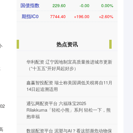
国债指数
229.60
-0.00
0.00%
期指IC0
7744.40
+196.00
+2.60%
热点资讯
小
华利配资 辽宁因地制宜高质量推进城市更新
（“十五五”开好局起好步）
率
鑫赢智投配资 瑞士称美国调低关税将自11月
14日起追溯适用
通弘网配资平台 六福珠宝2025
02
Rilakkuma「轻松小熊」系列 轻松一下，熊
。
抱幸福
高
数据配资平台 泥塑与AI？看这部濒危动物保