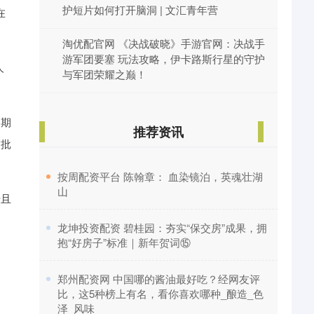
护短片如何打开脑洞 | 文汇青年营
在
淘优配官网 《决战破晓》手游官网：决战手
游军团要塞 玩法攻略，伊卡路斯行星的守护
人
与军团荣耀之巅！
近期
推荐资讯
审批
​按周配资平台 陈翰章： 血染镜泊，英魂壮湖
山
册且
​龙坤投资配资 碧桂园：夯实“保交房”成果，拥
抱“好房子”标准｜新年贺词⑮
​郑州配资网 中国哪的酱油最好吃？经网友评
比，这5种榜上有名，看你喜欢哪种_酿造_色
泽_风味