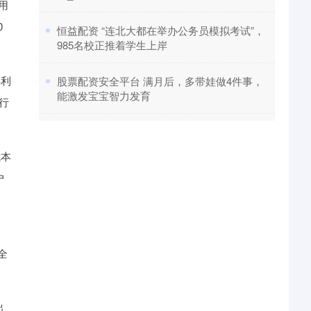
用
0
​恒益配资 “连北大都在举办公务员模拟考试”，
985名校正推着学生上岸
年利
​股票配资安全平台 满月后，多带娃做4件事，
能激发宝宝智力发育
行
成本
户
全
出