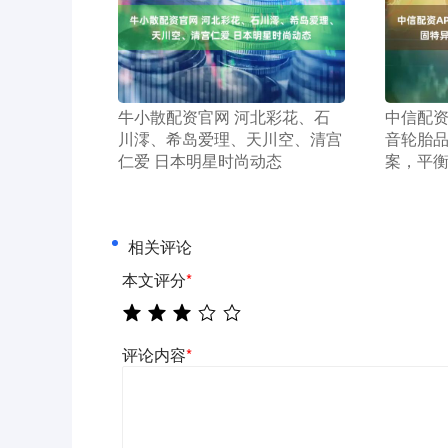
​牛小散配资官网 河北彩花、石
​中信配
川澪、希岛爱理、天川空、清宫
音轮胎
仁爱 日本明星时尚动态
案，平
相关评论
本文评分
*
评论内容
*