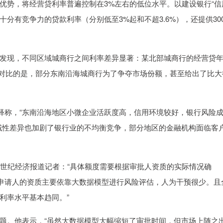
优势，将经营贷利率普遍控制在3%左右的低位水平。以建设银行“信
十分有竞争力的贷款利率（分别低至3%起和不超3.6%），还提供30
发现，不同区域城商行之间利率差异显著：某北部城商行的经营贷
明对比的是，部分东南沿海城商行为了争夺市场份额，甚至给出了比大
解释称，“东南沿海地区小微企业活跃度高，信用环境较好，银行风险
域性差异也加剧了银行业的不均衡竞争，部分地区的金融机构面临客
1世纪经济报道记者：“具体额度需要根据审批人资质的实际情况确
前申请人的资质主要依靠大数据模型进行风险评估，人为干预很少。且
利率水平基本趋同。”
题。他表示，“虽然大数据模型大幅缩短了审批时间，但市场上随之