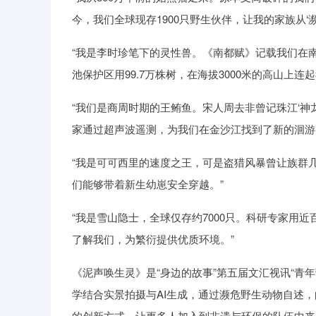
今，我们全球现存1900只野生伙伴，让我的家族从‘濒危
“我是李时珍笔下的灵性兽。《南都赋》记载我们在南
池保护区用99.7万株树，在海拔3000米的高山上连
“我们是商周时期的王鲔鱼。宋人周去非曾记珠江‘神
家通过超声波遥测，为我们在金沙江找到了新的洄游
“我是可可西里的速度之王，可是盗猎风暴曾让族群
们能够带着新生幼崽安全穿越。”
“我是雪山隐士，全球仅存约7000只。科研专家用
了解我们，为繁衍提供优质环境。”
《泥声唤生灵》是“身边的故事”第五届文汇视讯“青年
学结合实景拍摄与AI生成，通过濒危野生动物自述
的创新方式，让更多人加入到非遗与环保的队伍中来