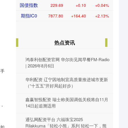
国债指数
229.69
+0.10
+0.04%
期指IC0
7877.80
+164.40
+2.13%
热点资讯
鸿泰利创配资官网 华尔街见闻早餐FM-Radio
| 2026年8月6日
间手
华利配资 辽宁因地制宜高质量推进城市更新
（“十五五”开好局起好步）
鑫赢智投配资 瑞士称美国调低关税将自11月
象，
14日起追溯适用
通弘网配资平台 六福珠宝2025
Rilakkuma「轻松小熊」系列 轻松一下，熊
。如