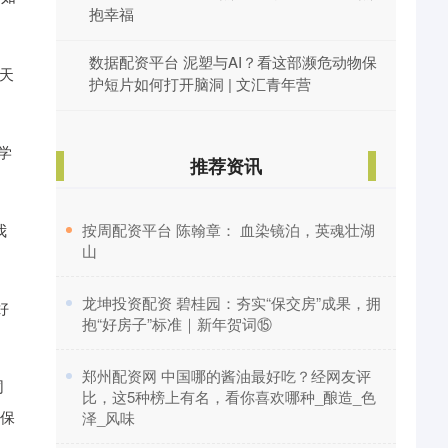
抱幸福
数据配资平台 泥塑与AI？看这部濒危动物保
龙天
护短片如何打开脑洞 | 文汇青年营
学
推荐资讯
我
​按周配资平台 陈翰章： 血染镜泊，英魂壮湖
山
​龙坤投资配资 碧桂园：夯实“保交房”成果，拥
好
抱“好房子”标准｜新年贺词⑮
​郑州配资网 中国哪的酱油最好吃？经网友评
同
比，这5种榜上有名，看你喜欢哪种_酿造_色
环保
泽_风味