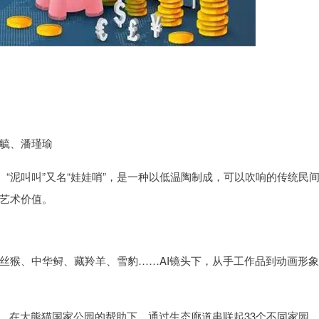
毓、潘瑾瑜
。“泥叫叫”又名“娃娃哨”，是一种以低温陶制成，可以吹响的传统民
艺术价值。
丝猴、中华鲟、藏羚羊、雪豹……AI镜头下，从手工作品到动画形
们，在大熊猫国家公园的帮助下，通过生态廊道串联起33个不同家园