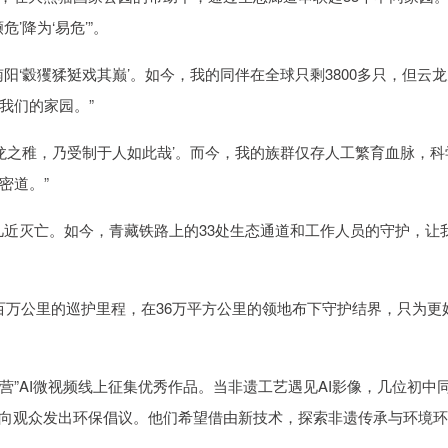
’降为‘易危’”。
阳‘豰玃猱㹶戏其巅’。如今，我的同伴在全球只剩3800多只，但云
起我们的家园。”
龙之稚，乃受制于人如此哉’。而今，我的族群仅存人工繁育血脉，科
密道。”
几近灭亡。如今，青藏铁路上的33处生态通道和工作人员的守护，让
近百万公里的巡护里程，在36万平方公里的领地布下守护结界，只为更
营”AI微视频线上征集优秀作品。当非遗工艺遇见AI影像，几位初中
，向观众发出环保倡议。他们希望借由新技术，探索非遗传承与环境
。