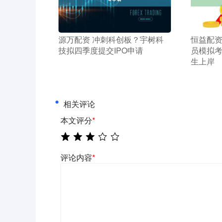
​源万配资 冲刺科创板？宇树科
​恒益配
技拟四季度提交IPO申请
员模拟考
生上岸
相关评论
本文评分
*
评论内容
*