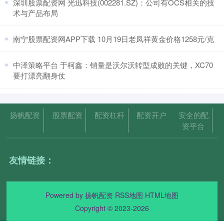
​深圳股票配资网 光迅科技(002281.SZ)：公司有OCS相关的技
术与产品布局
​南宁股票配资网APP下载 10月19日老凤祥黄金价格1258元/克
​中泽策略平台 于柯鑫：销量是沃尔沃转型成败的关键，XC70
要打漂亮翻身仗
扬帆配资
股票配资
配资杠杆
配资开户
安全的配
资平台
友情链接：
Powered by
扬帆配资
RSS地图
HTML地图
Copyright
© 2023-2026