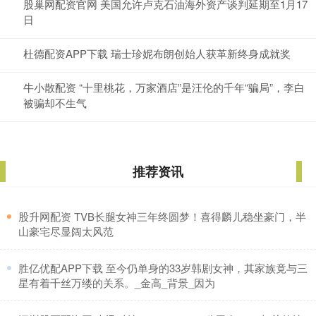
股巢网配资官网 美国允许卢克石油海外资产谈判延期至1月17
日
杜德配资APP下载 瑞士珍妮布朗创始人获革新终身成就奖
牛小散配资 “十里桃花，万家酒店”是汪伦的千年“骗局”，李白
被骗却不生气
推荐资讯
​股升网配资 TVB长腿女神三年终圆梦！喜得麟儿稳坐豪门，半
山豪宅尽显阔太风范
​胜亿优配APP下载 至今仍单身的33岁韩剧女神，其家族竟与三
星有着千丝万缕的关系。_金高_背景_因为