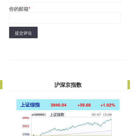
你的邮箱
*
提交评论
沪深京指数
上证综指
3940.04
+39.68
+1.02%