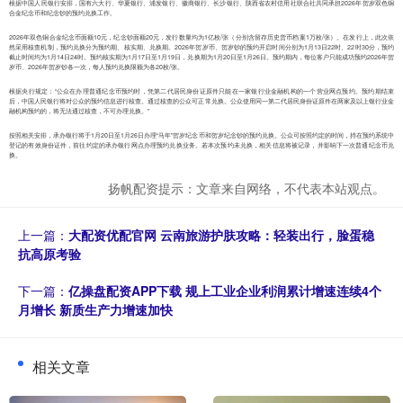
根据中国人民银行安排，国有六大行、华夏银行、浦发银行、徽商银行、长沙银行、陕西省农村信用社联合社共同承担2026年贺岁双色铜
合金纪念币和纪念钞的预约兑换工作。
2026年双色铜合金纪念币面额10元，纪念钞面额20元，发行数量均为1亿枚/张（分别含留存历史货币档案1万枚/张）。在发行上，此次依
然采用核查机制，预约兑换分为预约期、核实期、兑换期。2026年贺岁币、贺岁钞的预约开启时间分别为1月13日22时、22时30分，预约
截止时间均为1月14日24时。预约核实期为1月17日至1月19日，兑换期为1月20日至1月26日。预约期内，每位客户只能成功预约2026年贺
岁币、2026年贺岁钞各一次，每人预约兑换限额为各20枚/张。
根据央行规定：“公众在办理普通纪念币预约时，凭第二代居民身份证原件只能在一家银行业金融机构的一个营业网点预约。预约期结束
后，中国人民银行将对公众的预约信息进行核查。通过核查的公众可正常兑换。公众使用同一第二代居民身份证原件在两家及以上银行业金
融机构预约的，将无法通过核查，不可办理兑换。”
按照相关安排，承办银行将于1月20日至1月26日办理“马年”贺岁纪念币和贺岁纪念钞的预约兑换。公众可按照约定的时间，持在预约系统中
登记的有效身份证件，前往约定的承办银行网点办理预约兑换业务。若本次预约未兑换，相关信息将被记录，并影响下一次普通纪念币兑
换。
扬帆配资提示：文章来自网络，不代表本站观点。
上一篇：
大配资优配官网 云南旅游护肤攻略：轻装出行，脸蛋稳
抗高原考验
下一篇：
亿操盘配资APP下载 规上工业企业利润累计增速连续4个
月增长 新质生产力增速加快
相关文章