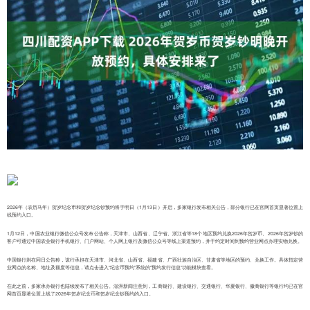
2026年（农历马年）贺岁纪念币和贺岁纪念钞预约将于明日（1月13日）开启，多家银行发布相关公告，部分银行已在官网首页显著位置上
线预约入口。
1月12日，中国农业银行微信公众号发布公告称，天津市、山西省、辽宁省、浙江省等18个地区预约兑换2026年贺岁币、2026年贺岁钞的
客户可通过中国农业银行手机银行、门户网站、个人网上银行及微信公众号等线上渠道预约，并于约定时间到预约营业网点办理实物兑换。
中国银行则在同日公告称，该行承担在天津市、河北省、山西省、福建省、广西壮族自治区、甘肃省等地区的预约、兑换工作。具体指定营
业网点的名称、地址及额度等信息，请点击进入“纪念币预约”系统的“预约发行信息”功能模块查看。
在此之前，多家承办银行也陆续发布了相关公告。澎湃新闻注意到，工商银行、建设银行、交通银行、华夏银行、徽商银行等银行均已在官
网首页显著位置上线了2026年贺岁纪念币和贺岁纪念钞预约的入口。