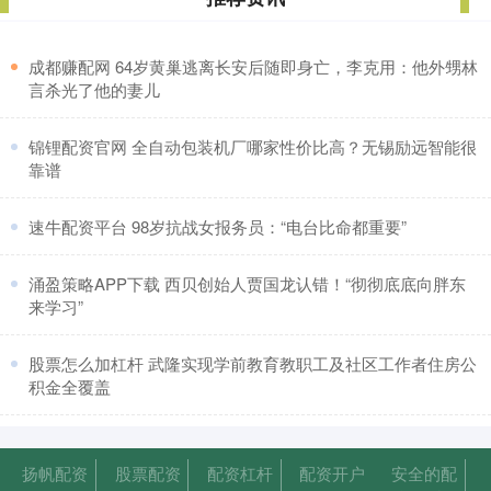
​成都赚配网 64岁黄巢逃离长安后随即身亡，李克用：他外甥林
言杀光了他的妻儿
​锦锂配资官网 全自动包装机厂哪家性价比高？无锡励远智能很
靠谱
​速牛配资平台 98岁抗战女报务员：“电台比命都重要”
​涌盈策略APP下载 西贝创始人贾国龙认错！“彻彻底底向胖东
来学习”
​股票怎么加杠杆 武隆实现学前教育教职工及社区工作者住房公
积金全覆盖
扬帆配资
股票配资
配资杠杆
配资开户
安全的配