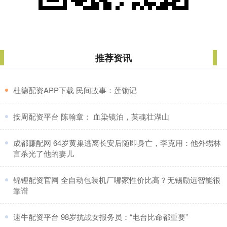
推荐资讯
​杜德配资APP下载 民间故事：莲锁记
​按周配资平台 陈翰章： 血染镜泊，英魂壮湖山
​成都赚配网 64岁黄巢逃离长安后随即身亡，李克用：他外甥林
言杀光了他的妻儿
​锦锂配资官网 全自动包装机厂哪家性价比高？无锡励远智能很
靠谱
​速牛配资平台 98岁抗战女报务员：“电台比命都重要”