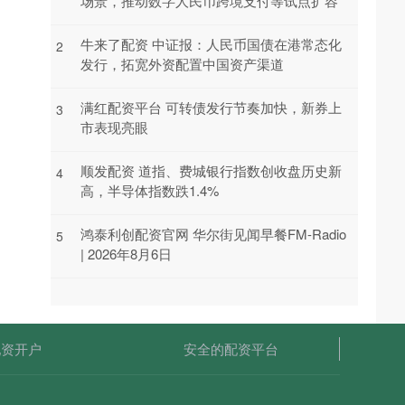
场景，推动数字人民币跨境支付等试点扩容
牛来了配资 中证报：人民币国债在港常态化
2
发行，拓宽外资配置中国资产渠道
满红配资平台 可转债发行节奏加快，新券上
3
市表现亮眼
顺发配资 道指、费城银行指数创收盘历史新
4
高，半导体指数跌1.4%
鸿泰利创配资官网 华尔街见闻早餐FM-Radio
5
| 2026年8月6日
配资开户
安全的配资平台