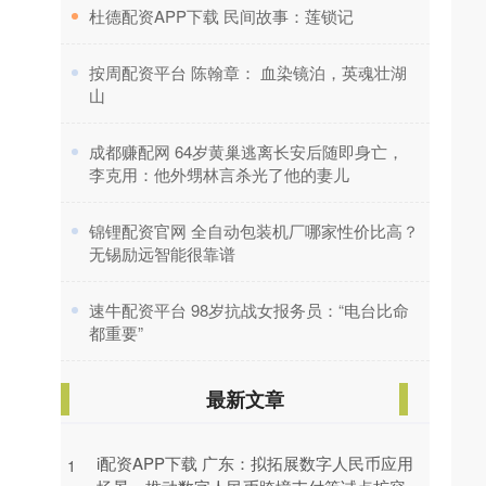
​杜德配资APP下载 民间故事：莲锁记
​按周配资平台 陈翰章： 血染镜泊，英魂壮湖
山
​成都赚配网 64岁黄巢逃离长安后随即身亡，
李克用：他外甥林言杀光了他的妻儿
​锦锂配资官网 全自动包装机厂哪家性价比高？
无锡励远智能很靠谱
​速牛配资平台 98岁抗战女报务员：“电台比命
都重要”
最新文章
i配资APP下载 广东：拟拓展数字人民币应用
1