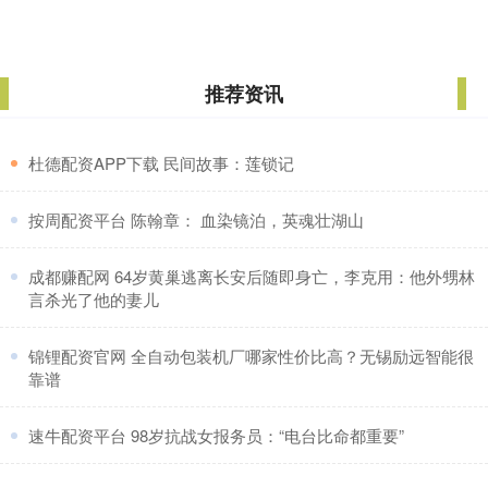
推荐资讯
​杜德配资APP下载 民间故事：莲锁记
​按周配资平台 陈翰章： 血染镜泊，英魂壮湖山
​成都赚配网 64岁黄巢逃离长安后随即身亡，李克用：他外甥林
言杀光了他的妻儿
​锦锂配资官网 全自动包装机厂哪家性价比高？无锡励远智能很
靠谱
​速牛配资平台 98岁抗战女报务员：“电台比命都重要”