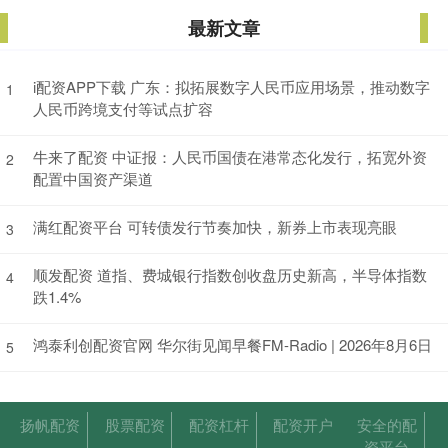
最新文章
i配资APP下载 广东：拟拓展数字人民币应用场景，推动数字
1
人民币跨境支付等试点扩容
牛来了配资 中证报：人民币国债在港常态化发行，拓宽外资
2
配置中国资产渠道
满红配资平台 可转债发行节奏加快，新券上市表现亮眼
3
顺发配资 道指、费城银行指数创收盘历史新高，半导体指数
4
跌1.4%
鸿泰利创配资官网 华尔街见闻早餐FM-Radio | 2026年8月6日
5
扬帆配资
股票配资
配资杠杆
配资开户
安全的配
资平台