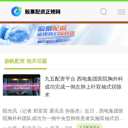
扬帆配资 相关话题
九五配资平台 西电集团医院胸外科
成功完成一例左肺上叶双袖式切除
术
阳光讯（记者 郑亚雷 通讯员 孙振杰）近日，西电集团医
院胸外科团队成功为一例中央型肺癌患者实施双袖式切除
术。目前，患者术后恢复良好，已顺利康复出院。这一突
分类：
配资开户
查看：
205
九五配资平台