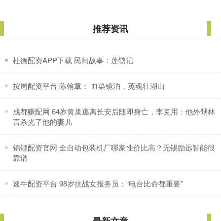
推荐资讯
​杜德配资APP下载 民间故事：莲锁记
​按周配资平台 陈翰章： 血染镜泊，英魂壮湖山
​成都赚配网 64岁黄巢逃离长安后随即身亡，李克用：他外甥林
言杀光了他的妻儿
​锦锂配资官网 全自动包装机厂哪家性价比高？无锡励远智能很
靠谱
​速牛配资平台 98岁抗战女报务员：“电台比命都重要”