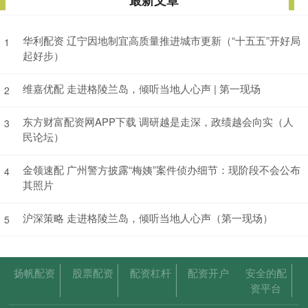
最新文章
华利配资 辽宁因地制宜高质量推进城市更新（“十五五”开好局
1
起好步）
维嘉优配 走进格陵兰岛，倾听当地人心声 | 第一现场
2
东方财富配资网APP下载 调研越是走深，政绩越会向实（人
3
民论坛）
金领速配 广州警方披露“梅姨”案件侦办细节：现阶段不会公布
4
其照片
沪深策略 走进格陵兰岛，倾听当地人心声（第一现场）
5
扬帆配资
股票配资
配资杠杆
配资开户
安全的配
资平台