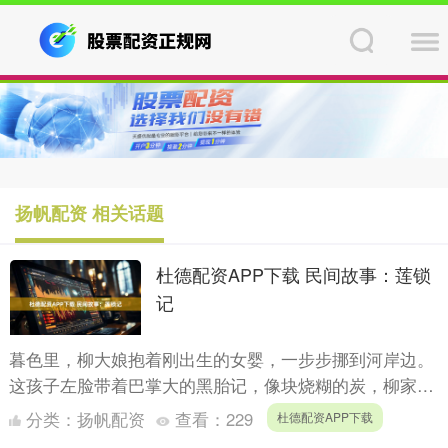
扬帆配资 相关话题
杜德配资APP下载 民间故事：莲锁
记
暮色里，柳大娘抱着刚出生的女婴，一步步挪到河岸边。
这孩子左脸带着巴掌大的黑胎记，像块烧糊的炭，柳家老
爷见了，一口咬定是不祥之兆，只瞥了一眼，就催着下人
分类：
扬帆配资
查看：
229
杜德配资APP下载
把孩子丢了....