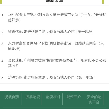
最新文章
华利配资 辽宁因地制宜高质量推进城市更新（“十五五”开好局
1
起好步）
维嘉优配 走进格陵兰岛，倾听当地人心声 | 第一现场
2
东方财富配资网APP下载 调研越是走深，政绩越会向实（人
3
民论坛）
金领速配 广州警方披露“梅姨”案件侦办细节：现阶段不会公布
4
其照片
沪深策略 走进格陵兰岛，倾听当地人心声（第一现场）
5
扬帆配资
股票配资
配资杠杆
配资开户
安全的配
资平台