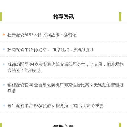
推荐资讯
​杜德配资APP下载 民间故事：莲锁记
​按周配资平台 陈翰章： 血染镜泊，英魂壮湖山
​成都赚配网 64岁黄巢逃离长安后随即身亡，李克用：他外甥林
言杀光了他的妻儿
​锦锂配资官网 全自动包装机厂哪家性价比高？无锡励远智能很
靠谱
​速牛配资平台 98岁抗战女报务员：“电台比命都重要”