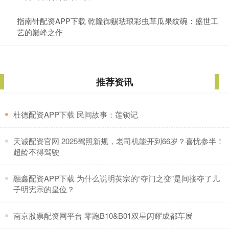
指南针配资APP下载 乾隆御赐珐琅彩虫草瓜果纹碗：盛世工
艺的巅峰之作
推荐资讯
​杜德配资APP下载 民间故事：莲锁记
​天诚配资官网 2025驾照新规，老司机能开到66岁？喜忧参半！
超龄不得驾驶
​融鑫配资APP下载 为什么说明英宗的“夺门之变”是间接夺了儿
子明宪宗的皇位？
​南京股票配资网平台 零跑B10&B01双星闪耀成都车展