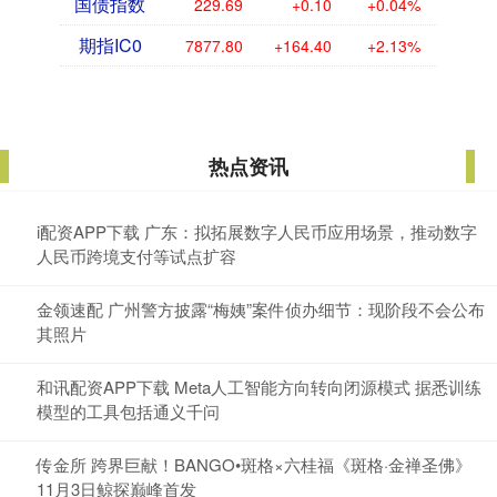
国债指数
229.69
+0.10
+0.04%
期指IC0
7877.80
+164.40
+2.13%
热点资讯
i配资APP下载 广东：拟拓展数字人民币应用场景，推动数字
人民币跨境支付等试点扩容
金领速配 广州警方披露“梅姨”案件侦办细节：现阶段不会公布
其照片
和讯配资APP下载 Meta人工智能方向转向闭源模式 据悉训练
模型的工具包括通义千问
传金所 跨界巨献！BANGO•斑格×六桂福《斑格·金禅圣佛》
11月3日鲸探巅峰首发