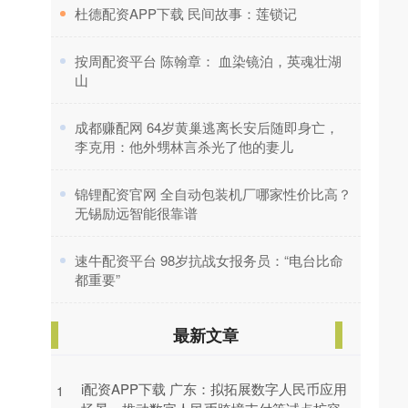
​杜德配资APP下载 民间故事：莲锁记
​按周配资平台 陈翰章： 血染镜泊，英魂壮湖
山
​成都赚配网 64岁黄巢逃离长安后随即身亡，
李克用：他外甥林言杀光了他的妻儿
​锦锂配资官网 全自动包装机厂哪家性价比高？
无锡励远智能很靠谱
​速牛配资平台 98岁抗战女报务员：“电台比命
都重要”
最新文章
i配资APP下载 广东：拟拓展数字人民币应用
1