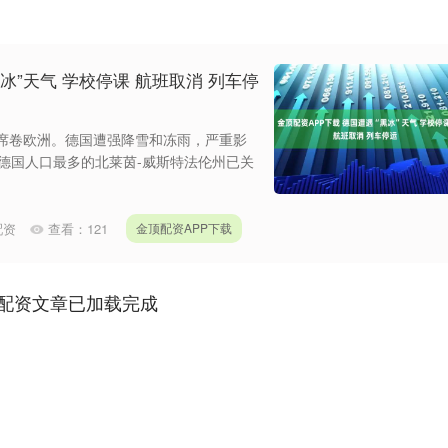
冰”天气 学校停课 航班取消 列车停
气席卷欧洲。德国遭强降雪和冻雨，严重影
德国人口最多的北莱茵-威斯特法伦州已关
配资
查看：
121
金顶配资APP下载
配资文章已加载完成