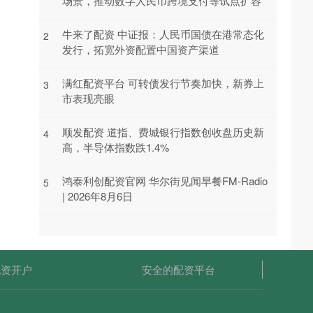
场景，推动数字人民币跨境支付等试点扩容
牛来了配资 中证报：人民币国债在港常态化
2
发行，拓宽外资配置中国资产渠道
满红配资平台 可转债发行节奏加快，新券上
3
市表现亮眼
顺发配资 道指、费城银行指数创收盘历史新
4
高，半导体指数跌1.4%
鸿泰利创配资官网 华尔街见闻早餐FM-Radio
5
| 2026年8月6日
配资开户
安全的配资平台