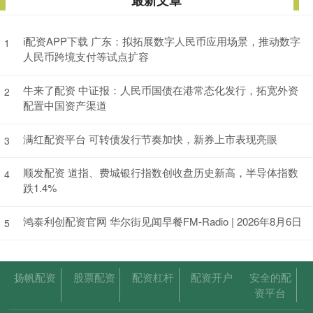
最新文章
i配资APP下载 广东：拟拓展数字人民币应用场景，推动数字
1
人民币跨境支付等试点扩容
牛来了配资 中证报：人民币国债在港常态化发行，拓宽外资
2
配置中国资产渠道
满红配资平台 可转债发行节奏加快，新券上市表现亮眼
3
顺发配资 道指、费城银行指数创收盘历史新高，半导体指数
4
跌1.4%
鸿泰利创配资官网 华尔街见闻早餐FM-Radio | 2026年8月6日
5
扬帆配资
股票配资
配资杠杆
配资开户
安全的配
资平台