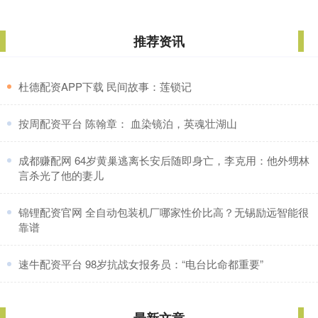
推荐资讯
​杜德配资APP下载 民间故事：莲锁记
​按周配资平台 陈翰章： 血染镜泊，英魂壮湖山
​成都赚配网 64岁黄巢逃离长安后随即身亡，李克用：他外甥林
言杀光了他的妻儿
​锦锂配资官网 全自动包装机厂哪家性价比高？无锡励远智能很
靠谱
​速牛配资平台 98岁抗战女报务员：“电台比命都重要”