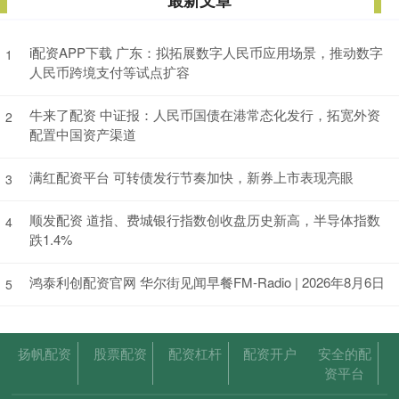
最新文章
i配资APP下载 广东：拟拓展数字人民币应用场景，推动数字
1
人民币跨境支付等试点扩容
牛来了配资 中证报：人民币国债在港常态化发行，拓宽外资
2
配置中国资产渠道
满红配资平台 可转债发行节奏加快，新券上市表现亮眼
3
顺发配资 道指、费城银行指数创收盘历史新高，半导体指数
4
跌1.4%
鸿泰利创配资官网 华尔街见闻早餐FM-Radio | 2026年8月6日
5
扬帆配资
股票配资
配资杠杆
配资开户
安全的配
资平台