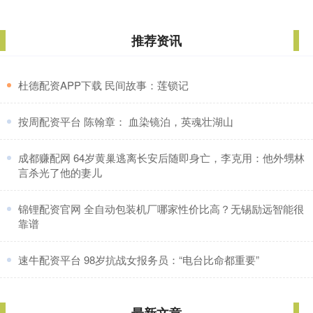
推荐资讯
​杜德配资APP下载 民间故事：莲锁记
​按周配资平台 陈翰章： 血染镜泊，英魂壮湖山
​成都赚配网 64岁黄巢逃离长安后随即身亡，李克用：他外甥林
言杀光了他的妻儿
​锦锂配资官网 全自动包装机厂哪家性价比高？无锡励远智能很
靠谱
​速牛配资平台 98岁抗战女报务员：“电台比命都重要”